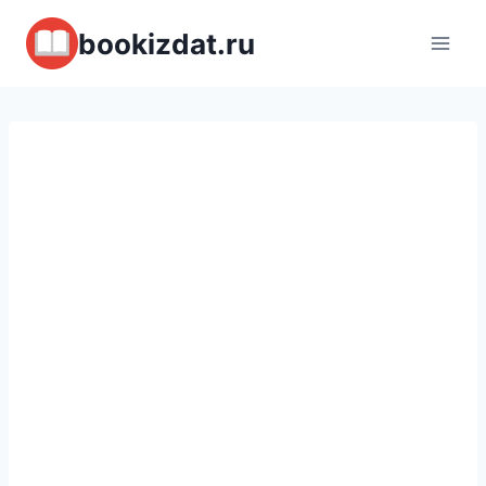
Перейти
bookizdat.ru
к
содержимому