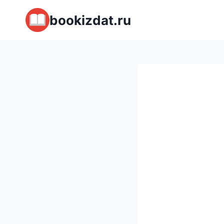
Перейти
bookizdat.ru
к
содержимому