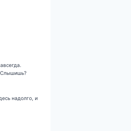
Навсегда.
. Слышишь?
десь надолго, и