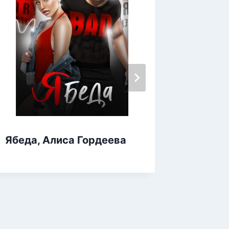
Ябеда, Алиса Гордеева
Я. Мос
парень
Новик