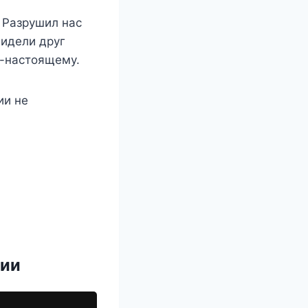
 Разрушил нас
видели друг
о-настоящему.
ии не
ции