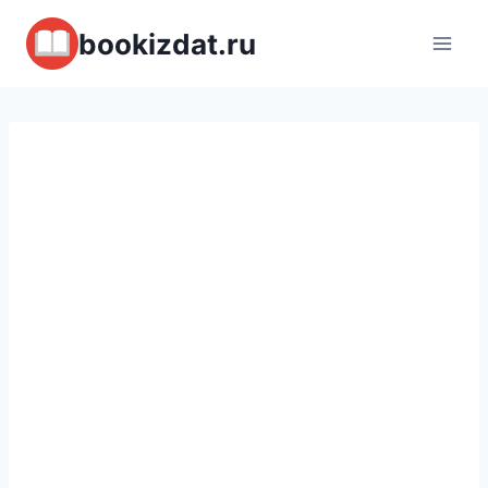
Перейти
bookizdat.ru
к
содержимому