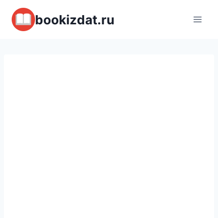
Перейти
bookizdat.ru
к
содержимому