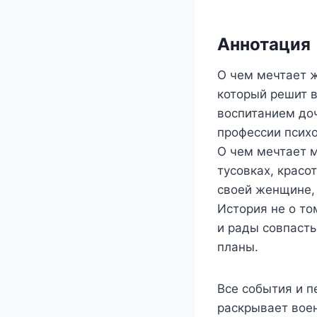
Аннотация
О чем мечтает 
который решит в
воспитанием доч
профессии психо
О чем мечтает м
тусовках, красо
своей женщине, 
История не о то
и рады совпасть
планы.
Все события и 
раскрывает воен