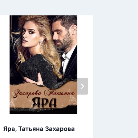
Янтарь
Яра, Татьяна Захарова
Лина 