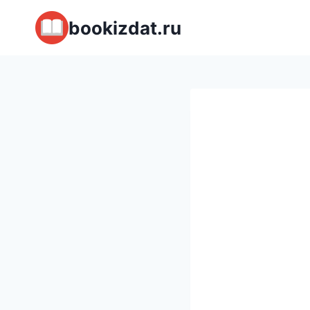
Перейти
bookizdat.ru
к
содержимому