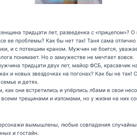
женщина тридцати лет, разведенка с «прицепом»? О
се ее проблемы? Как бы нет так! Таня сама отлично
ки, и с потекшим краном. Мужчин не боится, уважае
лога понимает. Но о замужестве не мечтает вовсе.
ужчина тридцати двух лет, майор ФСБ, красавчик н
тках и новых звездочках на погонах? Как бы не так!
семье и детях.
м, как они встретились и упёрлись лбами в свои несо
 всеми трещинами и изломами, но у жизни на них с
персонажи вымышлены, любые совпадения случайны.
ных и гостайн.