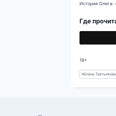
История Олега: 
Где прочит
18+
Метки
#
Елена Третьякова
записи: