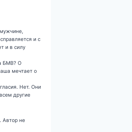
 мужчине,
 справляется и с
т и в силу
а БМВ? О
 Саша мечтает о
гласия. Нет. Они
овсем другие
 Автор не