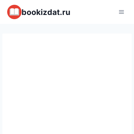
Перейти
bookizdat.ru
к
содержимому