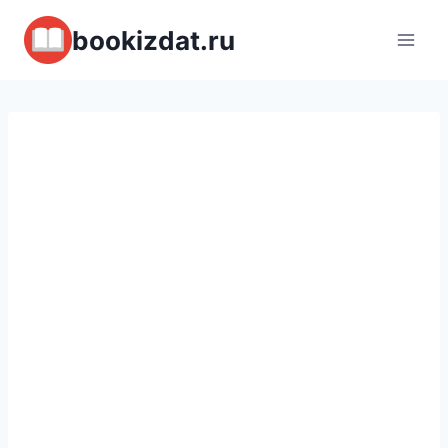
Перейти
bookizdat.ru
к
содержимому