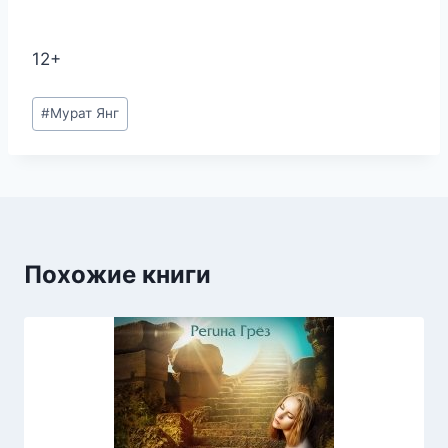
12+
Метки
#
Мурат Янг
записи:
Похожие книги