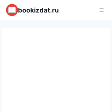
Перейти
bookizdat.ru
к
содержимому