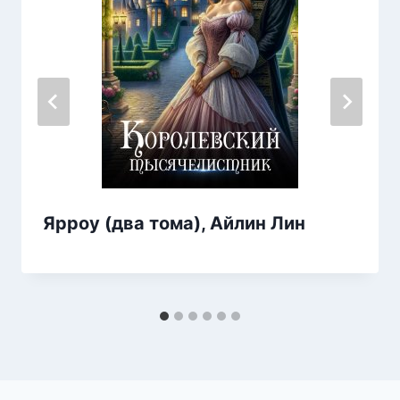
Ярроу (два тома), Айлин Лин