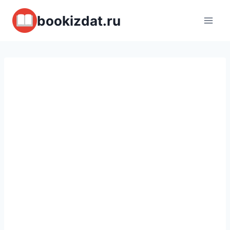
Перейти
bookizdat.ru
к
содержимому