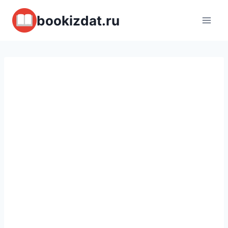
Перейти
bookizdat.ru
к
содержимому