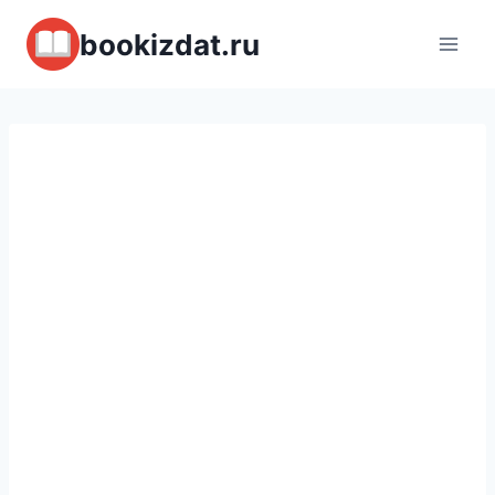
Перейти
bookizdat.ru
к
содержимому