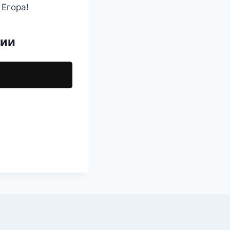
 Егора!
ции