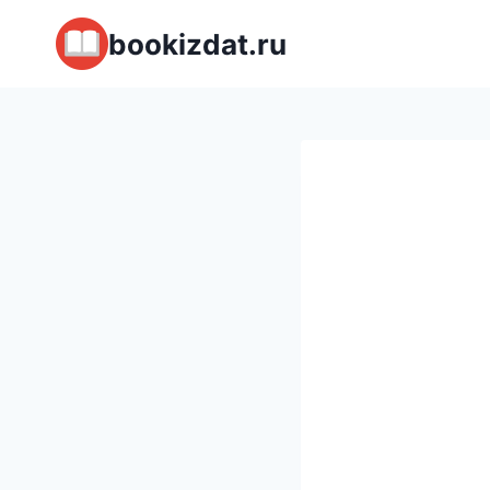
Перейти
bookizdat.ru
к
содержимому