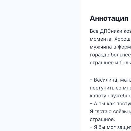
Аннотация
Все ДПСники коз
момента. Хорошо
мужчина в форме
гораздо больнее
страшнее и боль
– Василина, мат
поступить со мн
капоту служебн
– А ты как пост
Я глотаю слёзы 
страшное.
– Я бы мог защит