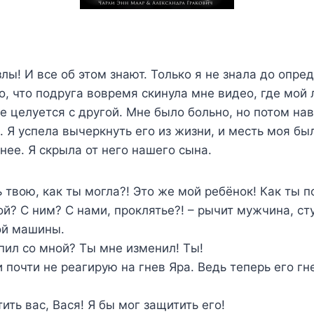
лы! И все об этом знают. Только я не знала до опре
, что подруга вовремя скинула мне видео, где мо
 целуется с другой. Мне было больно, но потом на
. Я успела вычеркнуть его из жизни, и месть моя бы
нее. Я скрыла от него нашего сына.
ь твою, как ты могла?! Это же мой ребёнок! Как ты 
ой? С ним? С нами, проклятье?! – рычит мужчина, ст
ой машины.
упил со мной? Ты мне изменил! Ты!
и почти не реагирую на гнев Яра. Ведь теперь его гн
ить вас, Вася! Я бы мог защитить его!