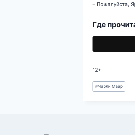
– Пожалуйста, Я
Где прочит
12+
Метки
#
Чарли Маар
записи: