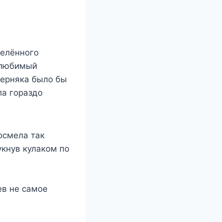
делённого
й любимый
верняка было бы
ла гораздо
посмела так
укнув кулаком по
ев не самое