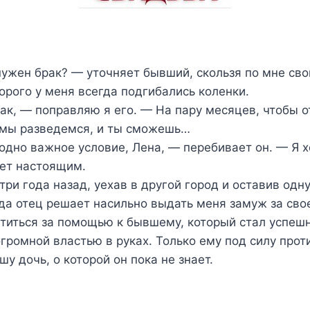
нужен брак? — уточняет бывший, скользя по мне с
торого у меня всегда подгибались коленки.
к, — поправляю я его. — На пару месяцев, чтобы о
м мы разведемся, и ты сможешь…
одно важное условие, Лена, — перебивает он. — Я хо
дет настоящим.
три года назад, уехав в другой город и оставив одн
да отец решает насильно выдать меня замуж за свое
титься за помощью к бывшему, который стал успе
громной властью в руках. Только ему под силу про
шу дочь, о которой он пока не знает.