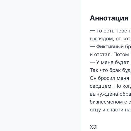
Аннотация
— То есть тебе 
взглядом, от ко
— Фиктивный бра
и отстал. Пото
— У меня будет 
Так что брак бу
Он бросил меня 
сердцем. Но ког
вынуждена обра
бизнесменом с о
отцу и спасти на
ХЭ!