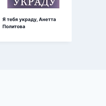
Я тебя
Я тебя украду, Анетта
Андром
Политова