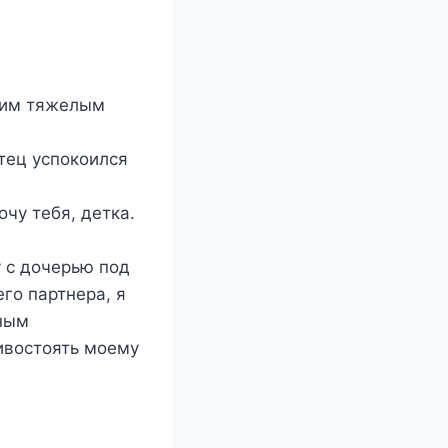
воим тяжелым
тец успокоился
чу тебя, детка.
у с дочерью под
го партнера, я
шным
тивостоять моему