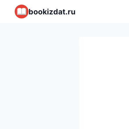
Перейти
bookizdat.ru
к
содержимому