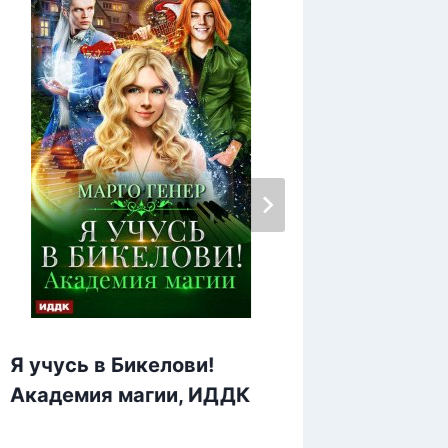
Я учусь в Бикелови!
Я пост
Академия магии, ИДДК
Академ