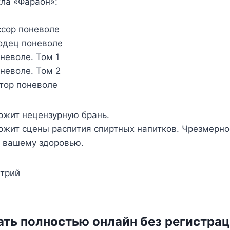
ла «Фараон»:
ссор поневоле
одец поневоле
оневоле. Том 1
оневоле. Том 2
тор поневоле
ржит нецензурную брань.
ржит сцены распития спиртных напитков. Чрезмерно
т вашему здоровью.
трий
ать полностью онлайн без регистра