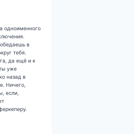
га одноименного
ключения.
 обедаешь в
круг тебя.
га, да ещё и к
 ты уже
ко назад в
е. Ничего,
, если,
ет
феркеперу.