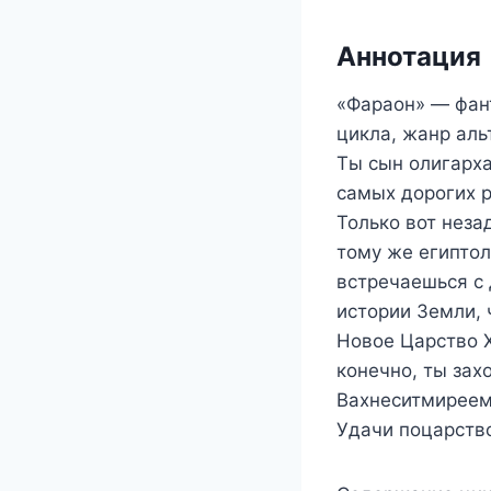
Аннотация
«Фараон» — фан
цикла, жанр аль
Ты сын олигарх
самых дорогих р
Только вот неза
тому же египтол
встречаешься с 
истории Земли, 
Новое Царство X
конечно, ты зах
Вахнеситмиреем
Удачи поцарство