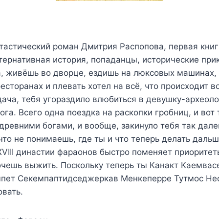
тастический роман Дмитрия Распопова, первая кни
тернативная история, попаданцы, исторические при
а, живёшь во дворце, ездишь на люксовых машинах,
есторанах и плевать хотел на всё, что происходит во
дача, тебя угораздило влюбиться в девушку-археоло
ога. Всего одна поездка на раскопки гробниц, и вот
древними богами, и вообще, закинуло тебя так дале
что не понимаешь, где ты и что теперь делать дальш
VIII династии фараонов быстро поменяет приоритеты
очешь выжить. Поскольку теперь ты Канакт Каемвас
пет Секемпаптидседжеркав Менкеперре Тутмос Не
вать.