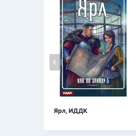
рнусь.
вич
Ярл, ИДДК