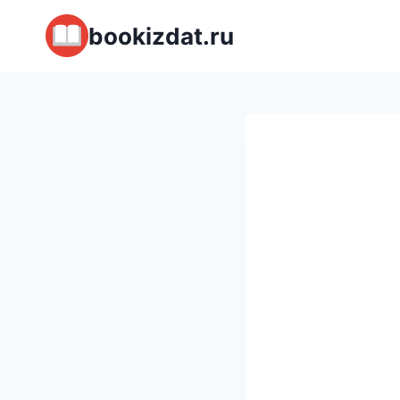
Перейти
bookizdat.ru
к
содержимому