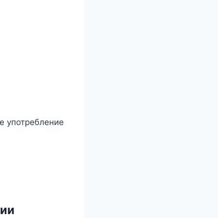
е употребление
ции