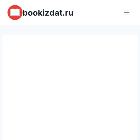
Перейти
bookizdat.ru
к
содержимому