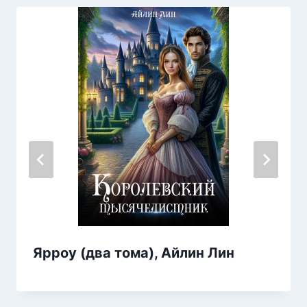
Ярроу (два тома), Айлин Лин