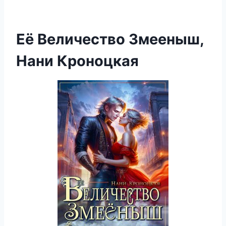
Её Величество Змееныш,
Нани Кроноцкая