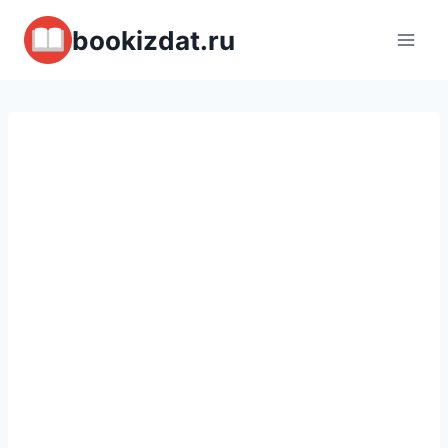
Перейти
bookizdat.ru
к
содержимому