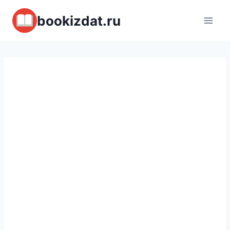
Перейти
bookizdat.ru
к
содержимому