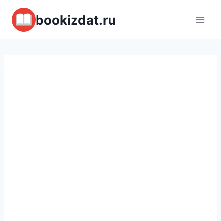
Перейти
bookizdat.ru
к
содержимому