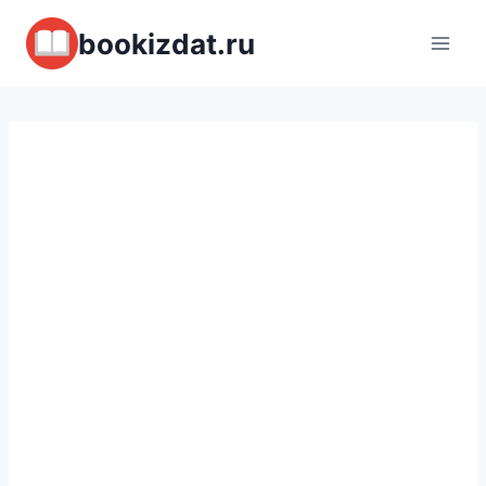
Перейти
bookizdat.ru
к
содержимому