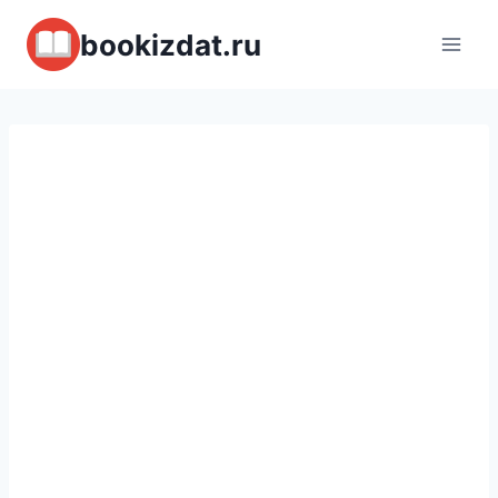
Перейти
bookizdat.ru
к
содержимому