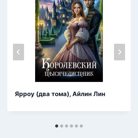
Ярроу (два тома), Айлин Лин