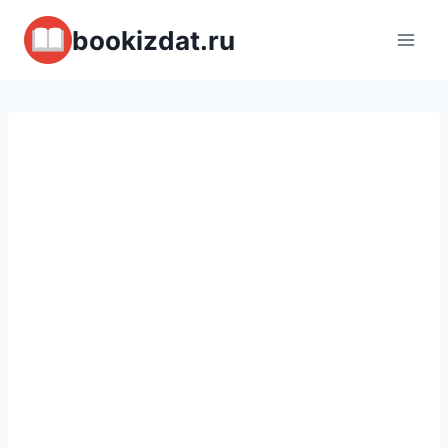
Перейти
bookizdat.ru
к
содержимому