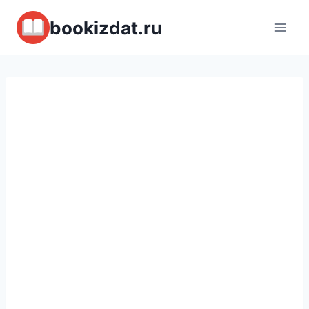
Перейти
bookizdat.ru
к
содержимому