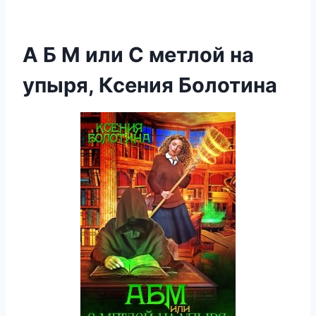
А Б М или С метлой на
упыря, Ксения Болотина